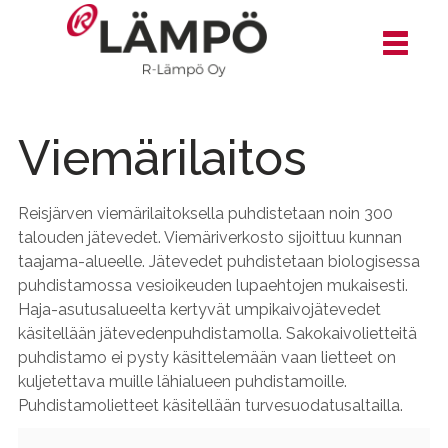
Viemärilaitos
Reisjärven viemärilaitoksella puhdistetaan noin 300
talouden jätevedet. Viemäriverkosto sijoittuu kunnan
taajama-alueelle. Jätevedet puhdistetaan biologisessa
puhdistamossa vesioikeuden lupaehtojen mukaisesti.
Haja-asutusalueelta kertyvät umpikaivojätevedet
käsitellään jätevedenpuhdistamolla. Sakokaivolietteitä
puhdistamo ei pysty käsittelemään vaan lietteet on
kuljetettava muille lähialueen puhdistamoille.
Puhdistamolietteet käsitellään turvesuodatusaltailla.