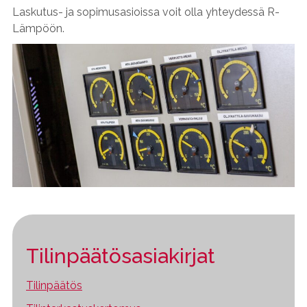
Laskutus- ja sopimusasioissa voit olla yhteydessä R-
Lämpöön.
Tilinpäätösasiakirjat
Tilinpäätös